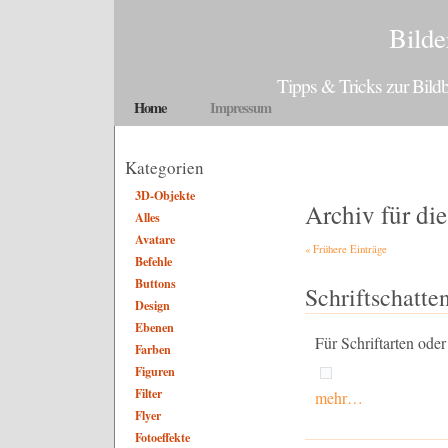
Bilde
Tipps & Tricks zur Bil
Home
Impressum
Kategorien
3D-Objekte
Archiv für die
Alles
Avatare
« Frühere Einträge
Befehle
Buttons
Schriftschatte
Design
Ebenen
Für Schriftarten oder
Farben
Figuren
Filter
mehr…
Flyer
Fotoeffekte