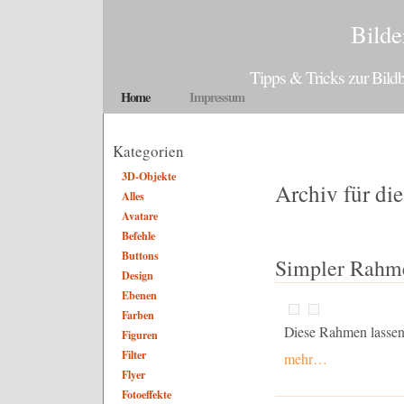
Bilde
Tipps & Tricks zur Bil
Home
Impressum
Kategorien
3D-Objekte
Archiv für di
Alles
Avatare
Befehle
Buttons
Simpler Rahm
Design
Ebenen
Farben
Diese Rahmen lassen 
Figuren
Filter
mehr…
Flyer
Fotoeffekte