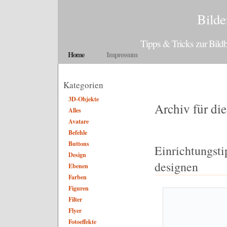
Bilde
Tipps & Tricks zur Bil
Home
Impressum
Kategorien
3D-Objekte
Archiv für di
Alles
Avatare
Befehle
Buttons
Einrichtungsti
Design
designen
Ebenen
Farben
Figuren
Filter
Flyer
Fotoeffekte