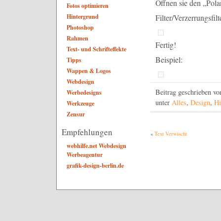
Öffnen sie den „Pola
Fotos optimieren
Hintergrund
Filter/Verzerrungsfil
Photoshop
Rahmen
Fertig!
Text- und Schrifteffekte
Beispiel:
Tipps
Wappen & Logos
Webdesign
Beitrag geschrieben v
Werbedesigns
unter
Alles
,
Design
,
Hi
Werkzeuge
Zensur
Empfehlungen
«
Text Verwischt
webhilfe.net Webdesign
Werbeagentur
grafik-design-berlin.de