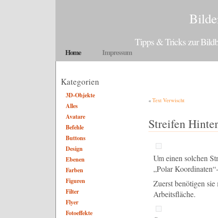
Bilde
Tipps & Tricks zur Bil
Home
Impressum
Kategorien
3D-Objekte
«
Text Verwischt
Alles
Avatare
Streifen Hinte
Befehle
Buttons
Design
Um einen solchen Str
Ebenen
„Polar Koordinaten“-F
Farben
Figuren
Zuerst benötigen sie 
Filter
Arbeitsfläche.
Flyer
Fotoeffekte