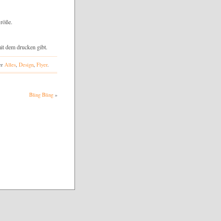
Größe.
it dem drucken gibt.
er
Alles
,
Design
,
Flyer
.
Bling Bling
»