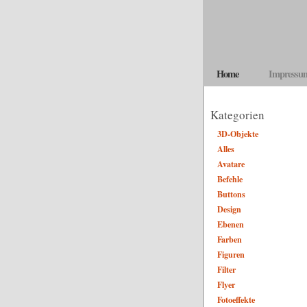
Home
Impressu
Kategorien
3D-Objekte
Alles
Avatare
Befehle
Buttons
Design
Ebenen
Farben
Figuren
Filter
Flyer
Fotoeffekte