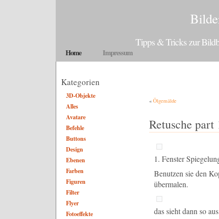
Bilde
Tipps & Tricks zur Bil
Home
Impressum
Kategorien
3D-Objekte
«
Ölgemälde
Alles
Avatare
Retusche part 
Befehle
Buttons
Design
1. Fenster Spiegelun
Ebenen
Farben
Benutzen sie den Ko
Figuren
übermalen.
Filter
Flyer
das sieht dann so aus
Fotoeffekte