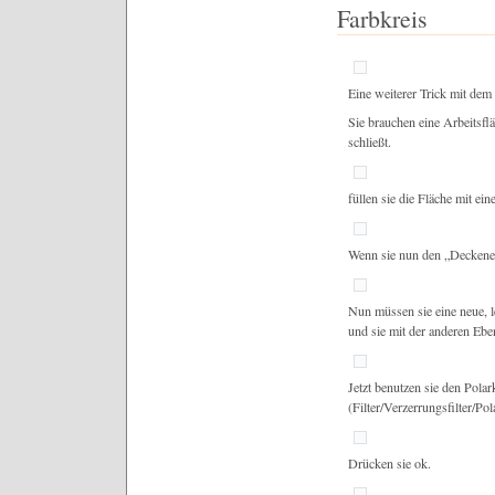
Farbkreis
Eine weiterer Trick mit dem 
Sie brauchen eine Arbeitsfl
schließt.
füllen sie die Fläche mit ein
Wenn sie nun den „Deckeneff
Nun müssen sie eine neue, 
und sie mit der anderen Ebe
Jetzt benutzen sie den Polar
(Filter/Verzerrungsfilter/Po
Drücken sie ok.