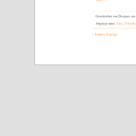
Geschrieben von Designer am
Abgelegt unter
Alles
,
Fotoeffe
« Frühere Einträge