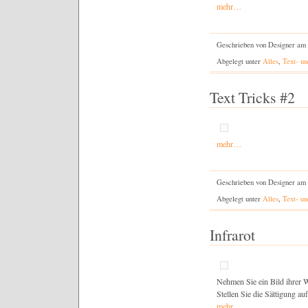
mehr…
Geschrieben von Designer am 
Abgelegt unter
Alles
,
Text- un
Text Tricks #2
mehr…
Geschrieben von Designer am 
Abgelegt unter
Alles
,
Text- un
Infrarot
Nehmen Sie ein Bild ihrer W
Stellen Sie die Sättigung au
mehr…