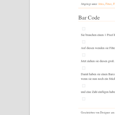
Abgelegt unter
Alles
,
Filter
,
F
Bar Code
Sie brauchen einen 1 Pixel 
Auf diesen wenden sie Filte
Jetzt ziehen sie diesen groß.
Damit haben sie einen Barc
wenn sie nun noch ein Stüc
und eine Zahl einfügen habe
Geschrieben von Designer am