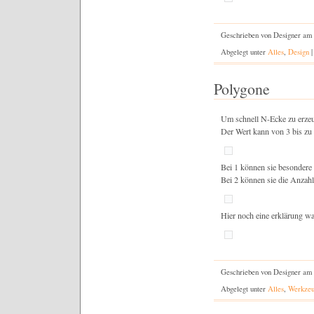
Geschrieben von Designer am
Abgelegt unter
Alles
,
Design
Polygone
Um schnell N-Ecke zu erzeu
Der Wert kann von 3 bis zu 
Bei 1 können sie besondere
Bei 2 können sie die Anzahl 
Hier noch eine erklärung w
Geschrieben von Designer am
Abgelegt unter
Alles
,
Werkze