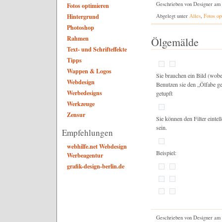
Geschrieben von Designer am
Fotos optimieren
Abgelegt unter
Alles
,
Fotos op
Hintergrund
Photoshop
Rahmen
Ölgemälde
Text- und Schrifteffekte
Tipps
Wappen & Logos
Sie brauchen ein Bild (wobei
Webdesign
Benutzen sie den „Ölfabe get
Werbedesigns
getupft
Werkzeuge
Zensur
Sie können den Filter eintel
sein.
Empfehlungen
webhilfe.net Webdesign
Beispiel:
Werbeagentur
grafik-design-berlin.de
Geschrieben von Designer am