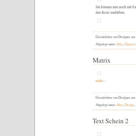
Sie können nun noch mit Fa
den Kreis umfärben.
Geschrieben von Designer am
Abgelegt unter
Alles
,
Figuren
Matrix
mehr…
Geschrieben von Designer am 
Abgelegt unter
Alles
,
Design
,
Text Schein 2