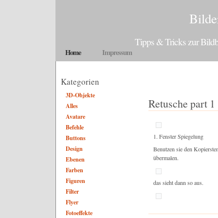
Bilde
Tipps & Tricks zur Bil
Home
Impressum
Kategorien
3D-Objekte
Retusche part 1
Alles
Avatare
Befehle
1. Fenster Spiegelung
Buttons
Design
Benutzen sie den Kopierste
übermalen.
Ebenen
Farben
Figuren
das sieht dann so aus.
Filter
Flyer
Fotoeffekte